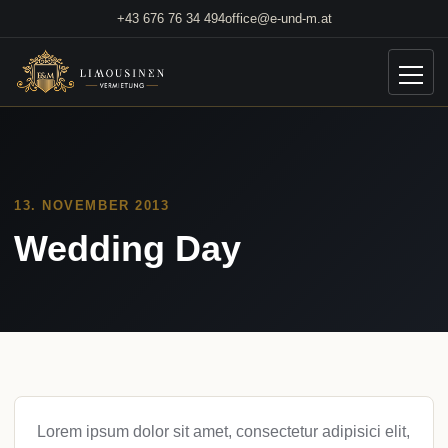
Skip
+43 676 76 34 494
office@e-und-m.at
to
content
13. NOVEMBER 2013
Wedding Day
Lorem ipsum dolor sit amet, consectetur adipisici elit,